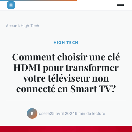
Accueil
›
High Tech
HIGH TECH
Comment choisir une clé
HDMI pour transformer
votre téléviseur non
connecté en Smart TV?
roselle
25 avril 2024
6 min de lecture
R