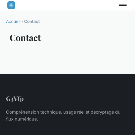
Accueil
›
Contact
Contact
G3Vfp
Compréhension technique, usage réel et décryptage du
flux numérique.