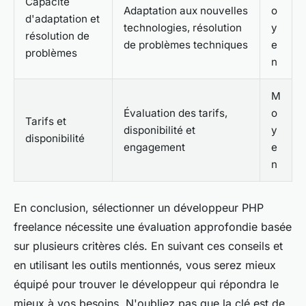
Capacité
Adaptation aux nouvelles
o
d'adaptation et
technologies, résolution
y
résolution de
de problèmes techniques
e
problèmes
n
M
Évaluation des tarifs,
o
Tarifs et
disponibilité et
y
disponibilité
engagement
e
n
En conclusion, sélectionner un développeur PHP
freelance nécessite une évaluation approfondie basée
sur plusieurs critères clés. En suivant ces conseils et
en utilisant les outils mentionnés, vous serez mieux
équipé pour trouver le développeur qui répondra le
mieux à vos besoins. N'oubliez pas que
la clé est de