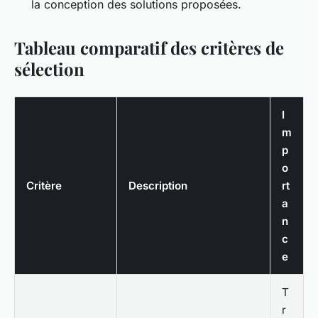
la conception des solutions proposées.
Tableau comparatif des critères de
sélection
I
m
p
o
Critère
Description
rt
a
n
c
e
T
r