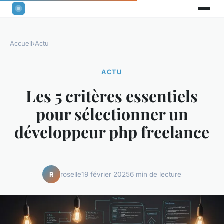
Accueil
›
Actu
ACTU
Les 5 critères essentiels
pour sélectionner un
développeur php freelance
roselle
19 février 2025
6 min de lecture
R