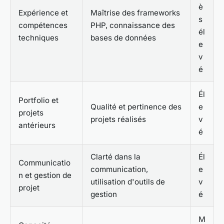
è
Expérience et
Maîtrise des frameworks
s
compétences
PHP, connaissance des
él
techniques
bases de données
e
v
é
Él
Portfolio et
Qualité et pertinence des
e
projets
projets réalisés
v
antérieurs
é
Clarté dans la
Él
Communicatio
communication,
e
n et gestion de
utilisation d'outils de
v
projet
gestion
é
M