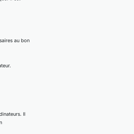
ssaires au bon
ateur.
inateurs. Il
n