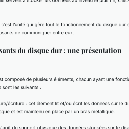
 ils servent à stocker les données au niveau le plus fin, c’est
: c’est l’unité qui gère tout le fonctionnement du disque dur
osants de communiquer entre eux.
ants du disque dur : une présentation
st composé de plusieurs éléments, chacun ayant une foncti
sont les suivants :
ure/écriture : cet élément lit et/ou écrit les données sur le di
sque et est maintenu en place par un bras métallique.
l s'agit du support physique des données stockées sur le disq