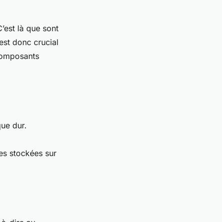
’est là que sont
est donc crucial
composants
que dur.
ées stockées sur