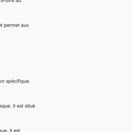
-à-dire au
 et permet aux
on spécifique.
sque. Il est situé
ue. Il est