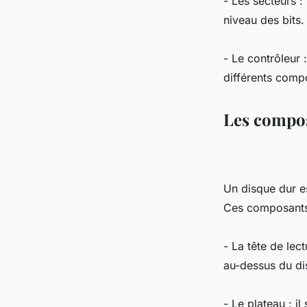
- Les secteurs :
niveau des bits.
- Le contrôleur 
différents comp
Les compos
Un disque dur e
Ces composants 
- La tête de lect
au-dessus du di
- Le plateau : i