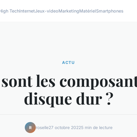
High Tech
Internet
Jeux-video
Marketing
Matériel
Smartphones
ACTU
 sont les composant
disque dur ?
roselle
27 octobre 2022
5 min de lecture
R