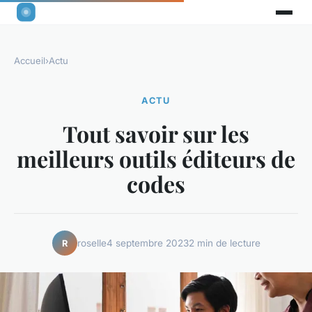
Accueil
›
Actu
ACTU
Tout savoir sur les
meilleurs outils éditeurs de
codes
roselle
4 septembre 2023
2 min de lecture
R